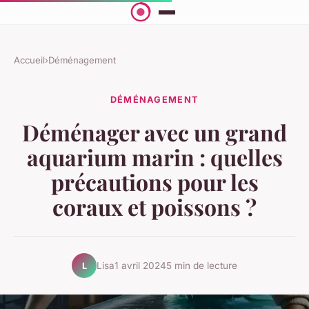
Accueil
›
Déménagement
DÉMÉNAGEMENT
Déménager avec un grand
aquarium marin : quelles
précautions pour les
coraux et poissons ?
Lisa
1 avril 2024
5 min de lecture
L