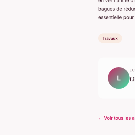
en vérifiant le d
bagues de réduct
essentielle pour
Travaux
EC
L
Li
← Voir tous les 