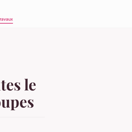
ravaux
tes le
oupes