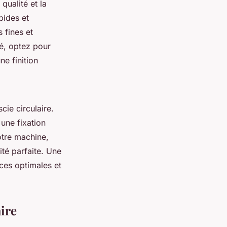
qualité et la
pides et
 fines et
ié, optez pour
e finition
ie circulaire.
une fixation
otre machine,
ité parfaite. Une
ces optimales et
ire