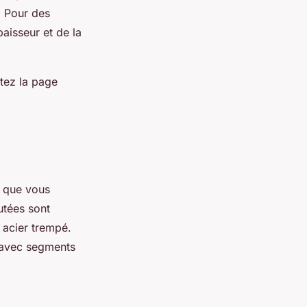
. Pour des
paisseur et de la
itez la page
x que vous
utées sont
 acier trempé.
 avec segments