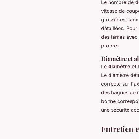
Le nombre de den
vitesse de cou
grossières, tan
détaillées. Pour
des lames avec u
propre.
Diamètre et a
Le
diamètre
et l
Le diamètre dét
correcte sur l'a
des bagues de ré
bonne correspon
une sécurité acc
Entretien 