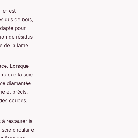
lier est
ésidus de bois,
adapté pour
ion de résidus
e de la lame.
cace. Lorsque
ou que la scie
lime diamantée
me et précis.
é des coupes.
 à restaurer la
scie circulaire