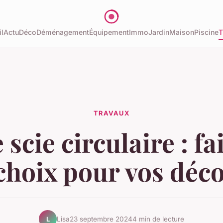
l
Actu
Déco
Déménagement
Équipement
Immo
Jardin
Maison
Piscine
T
TRAVAUX
scie circulaire : fai
choix pour vos déc
Lisa
23 septembre 2024
4 min de lecture
L