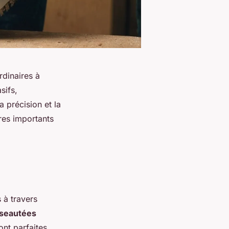
rdinaires à
sifs,
 précision et la
ères importants
 à travers
iseautées
ont parfaites