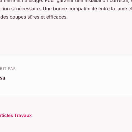
iamètre et l'alésage. Pour garantir une installation correcte, 
ion si nécessaire. Une bonne compatibilité entre la lame e
 des coupes sûres et efficaces.
RIT PAR
sa
articles Travaux