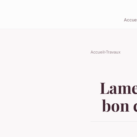
Accuei
Accueil
›
Travaux
Lame 
bon 