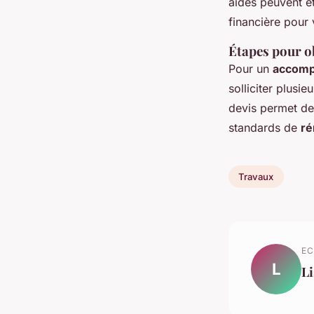
aides peuvent ê
financière pour 
Étapes pour ob
Pour un
accomp
solliciter plusi
devis permet de 
standards de
ré
Travaux
EC
L
Li