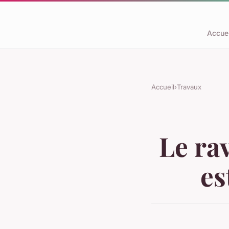
Accuei
Accueil
›
Travaux
Le rav
es