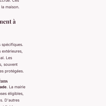
 accrue. Ces
e la maison.
ment à
 spécifiques.
 extérieures,
al. Les
s, souvent
nes protégées.
éans
çade
. La mairie
es éligibles,
s. D'autres