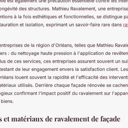
elle est également une précaution essentielle contre les inte
longévité des structures. Mathieu Ravalement, une entrepr
ntions à la fois esthétiques et fonctionnelles, se distingue p
auration et isolation, exprimant un savoir-faire rare dans
ra
entreprises de la région d'Orléans, telles que Mathieu Raval
ers : du nettoyage haute pression à l'application de revête
lus de ces services, ces entreprises assurent souvent un sui
testant de leur engagement envers la satisfaction client. L
rléans louent souvent la rapidité et l'efficacité des intervent
atériaux utilisés. Derrière chaque façade rénovée se cachen
ieux confirmant l'impact positif du ravalement sur l'appare
 biens.
 et matériaux de ravalement de façade