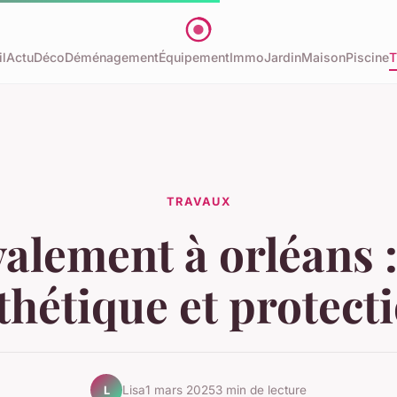
l
Actu
Déco
Déménagement
Équipement
Immo
Jardin
Maison
Piscine
T
TRAVAUX
alement à orléans :
thétique et protect
Lisa
1 mars 2025
3 min de lecture
L