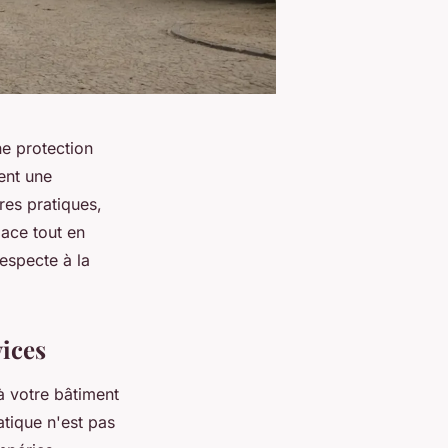
ne protection
ent une
res pratiques,
pace tout en
respecte à la
vices
à votre bâtiment
atique n'est pas