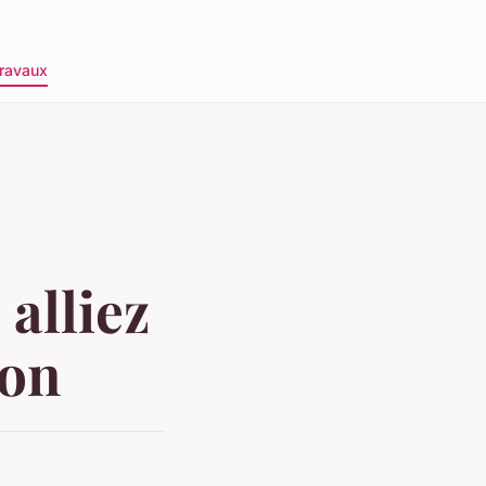
ravaux
 alliez
ion