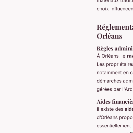
matériaux tradit
choix influencen
Réglementa
Orléans
Règles adminis
À Orléans, le
ra
Les propriétaire
notamment en co
démarches admini
gérées par l'Arc
Aides financiè
Il existe des
aid
d’Orléans propo
essentiellement