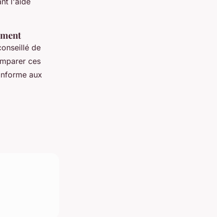
nt l'aide
lement
 conseillé de
comparer ces
conforme aux