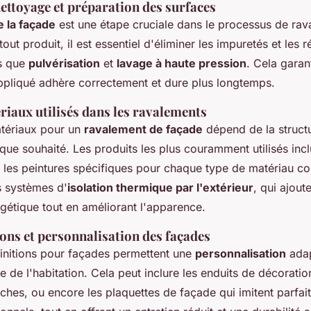
ettoyage et préparation des surfaces
 la façade
est une étape cruciale dans le processus de rav
tout produit, il est essentiel d'éliminer les impuretés et les
es que
pulvérisation
et
lavage à haute pression
. Cela garant
appliqué adhère correctement et dure plus longtemps.
riaux utilisés dans les ravalements
tériaux pour un
ravalement de façade
dépend de la structu
tique souhaité. Les produits les plus couramment utilisés incl
i, les peintures spécifiques pour chaque type de matériau c
es systèmes d'
isolation thermique par l'extérieur
, qui ajou
rgétique tout en améliorant l'apparence.
ions et personnalisation des façades
finitions pour façades permettent une
personnalisation
adap
re de l'habitation. Cela peut inclure les enduits de décoratio
âches, ou encore les plaquettes de façade qui imitent parfai