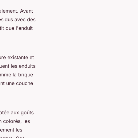
alement. Avant
 résidus avec des
it que l'enduit
re existante et
uent les enduits
omme la brique
tent une couche
tée aux goûts
n colorés, les
tement les