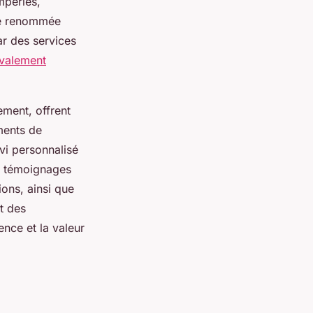
mpéries,
ise renommée
ar des services
valement
ement, offrent
ments de
vi personnalisé
es témoignages
ions, ainsi que
t des
nce et la valeur