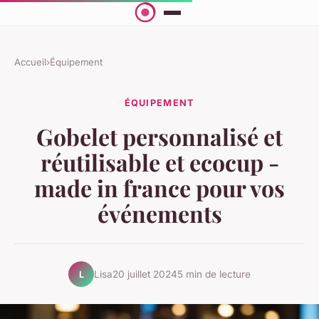
Accueil
›
Équipement
ÉQUIPEMENT
Gobelet personnalisé et
réutilisable et ecocup -
made in france pour vos
événements
Lisa
20 juillet 2024
5 min de lecture
L