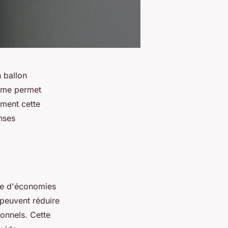
n ballon
tème permet
ment cette
nses
ère d'économies
 peuvent réduire
ionnels. Cette