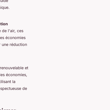
luide
mique.
tion
 de l'air, ces
 des économies
ir une réduction
 renouvelable et
 des économies,
lisant la
respectueuse de