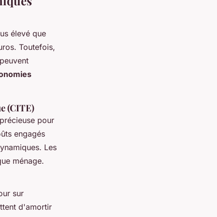
miques
lus élevé que
uros. Toutefois,
 peuvent
économies
ue (CITE)
 précieuse pour
coûts engagés
odynamiques. Les
aque ménage.
our sur
ttent d'amortir