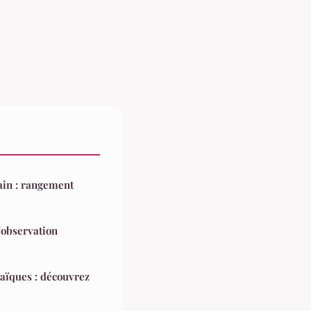
ain : rangement
'observation
aïques : découvrez