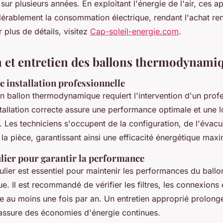
 sur plusieurs années. En exploitant l'énergie de l'air, ces a
érablement la consommation électrique, rendant l'achat ren
 plus de détails, visitez
Cap-soleil-energie.com
.
on et entretien des ballons thermodynami
e installation professionnelle
'un ballon thermodynamique requiert l'intervention d'un prof
stallation correcte assure une performance optimale et une
l. Les techniciens s'occupent de la configuration, de l'évacua
e la pièce, garantissant ainsi une efficacité énergétique maxi
ulier pour garantir la performance
ulier est essentiel pour maintenir les performances du ballo
 Il est recommandé de vérifier les filtres, les connexions é
ne au moins une fois par an. Un entretien approprié prolong
t assure des économies d'énergie continues.