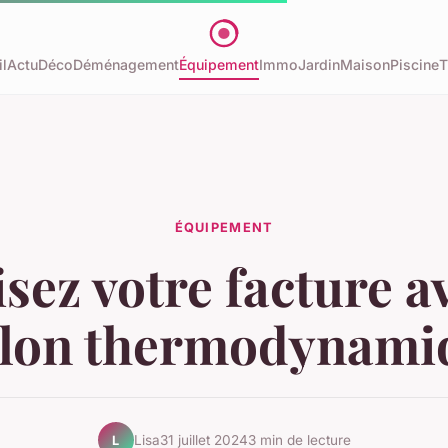
l
Actu
Déco
Déménagement
Équipement
Immo
Jardin
Maison
Piscine
T
ÉQUIPEMENT
sez votre facture a
llon thermodynami
Lisa
31 juillet 2024
3 min de lecture
L