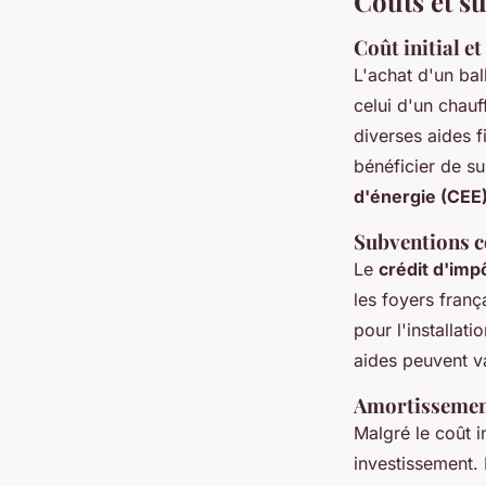
Coûts et s
Coût initial e
L'achat d'un ba
celui d'un chauf
diverses aides f
bénéficier de s
d'énergie (CEE
Subventions c
Le
crédit d'imp
les foyers fran
pour l'installat
aides peuvent v
Amortissement
Malgré le coût i
investissement. 