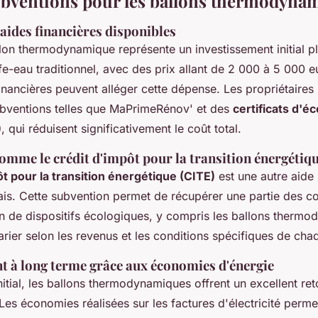
ubventions pour les ballons thermodyna
t aides financières disponibles
llon thermodynamique représente un investissement initial p
fe-eau traditionnel, avec des prix allant de 2 000 à 5 000 e
inancières peuvent alléger cette dépense. Les propriétaires
ubventions telles que MaPrimeRénov' et des
certificats d'
)
, qui réduisent significativement le coût total.
omme le crédit d'impôt pour la transition énergétiq
ôt pour la transition énergétique (CITE)
est une autre aide
çais. Cette subvention permet de récupérer une partie des 
ion de dispositifs écologiques, y compris les ballons therm
arier selon les revenus et les conditions spécifiques de ch
 à long terme grâce aux économies d'énergie
nitial, les ballons thermodynamiques offrent un excellent ret
Les économies réalisées sur les factures d'électricité perme