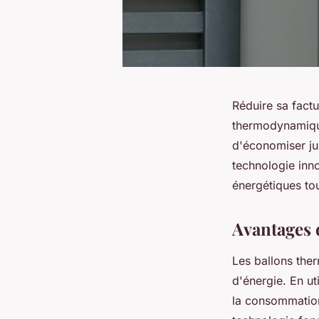
Réduire sa factu
thermodynamique
d'économiser j
technologie inn
énergétiques to
Avantages 
Les ballons the
d'énergie. En ut
la consommatio