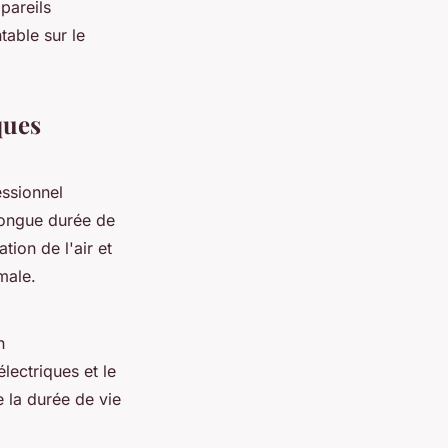
ppareils
table sur le
ques
essionnel
 longue durée de
tion de l'air et
male.
n
lectriques et le
e la durée de vie