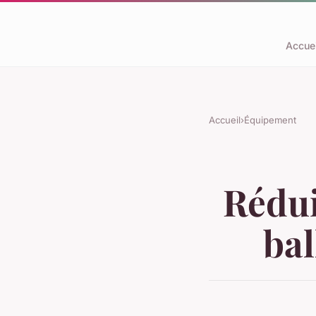
Accuei
Accueil
›
Équipement
Rédui
ba