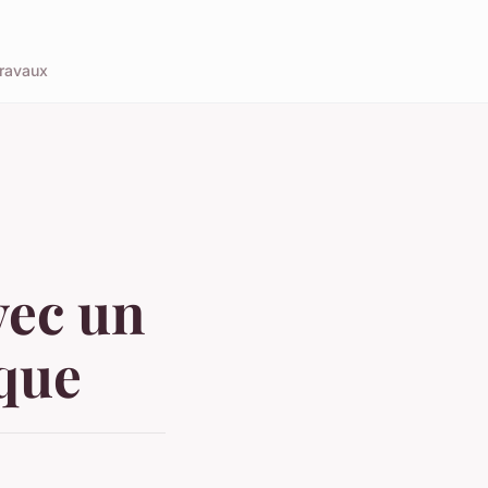
ravaux
vec un
que